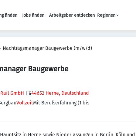
ng finden
Jobs finden
Arbeitgeber entdecken
Regionen
Haupt-Navigation
Nachtragsmanager Baugewerbe (m/w/d)
manager Baugewerbe
a-Rail GmbH
44652 Herne, Deutschland
Bergbau
Vollzeit
Mit Berufserfahrung (1 bis
 Hauptsitz in Herne sowie Niederlassungen in Berlin, Köln un