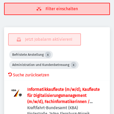
Filter einschalten
Jetzt Jobalarm aktivieren!
Befristete Anstellung
Administration und Kundenbetreuung
Suche zurücksetzen
Informatik­kaufleute (m/w/d), Kaufleute
für Digitalisierungs­management
(m/w/d), Fachinformatikerinnen /
Fachinformatiker (m/w/d) oder
Kraftfahrt-Bundesamt (KBA)
vergleichbare IT-Ausbildung für den IT-
Fördestraße, 24944 Flensburg-Mürwik,