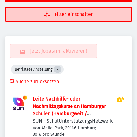
Filter einschalten
Jetzt Jobalarm aktivieren!
Befristete Anstellung
Suche zurücksetzen
Leite Nachhilfe- oder
Nachmittagskurse an Hamburger
Schulen (Hamburgweit /
Honorartätigkeit, ca. €23 / 45 Min.)
SUN - SchulUnterstützungsNetzwerk
Von-Melle-Park, 20146 Hamburg-
Eimsbüttel, Deutschland
30 € pro Stunde