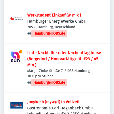
Werkstudent Einkauf (w-m-d)
Hamburger Energiewerke GmbH
20539 Hamburg, Deutschland
HamburgerJOBS.de
Leite Nachhilfe- oder Nachmittagskurse
(Bergedorf / Honorartätigkeit, €23 / 45
Min.)
Margit-Zinke-Straße 7, 21035 Hamburg,
Deutschland
30 € pro Stunde
HamburgerJOBS.de
Jungkoch (m/w/d) in Vollzeit
Gastronomie Carl Hagenbeck GmbH
Lokstedter Grenzstraße 2, 22527 Hamburg,