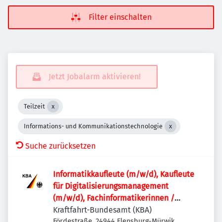
Filter einschalten
Jetzt Jobalarm aktivieren!
Teilzeit
Informations- und Kommunikationstechnologie
Suche zurücksetzen
Informatik­kaufleute (m/w/d), Kaufleute
für Digitalisierungs­management
(m/w/d), Fachinformatikerinnen /
Fachinformatiker (m/w/d) oder
Kraftfahrt-Bundesamt (KBA)
vergleichbare IT-Ausbildung für den IT-
Fördestraße, 24944 Flensburg-Mürwik,