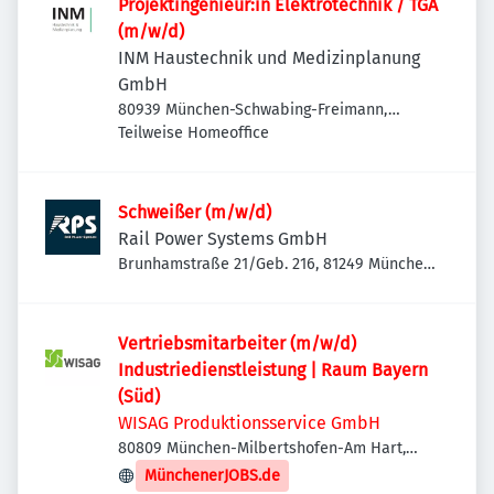
Projektingenieur:in Elektrotechnik / TGA
(m/w/d)
INM Haustechnik und Medizinplanung
GmbH
80939 München-Schwabing-Freimann,
Deutschland
Teilweise Homeoffice
Schweißer (m/w/d)
Rail Power Systems GmbH
Brunhamstraße 21/Geb. 216, 81249 München-
Aubing-Lochhausen-Langwied, Deutschland
Vertriebsmitarbeiter (m/w/d)
Industriedienstleistung | Raum Bayern
(Süd)
WISAG Produktionsservice GmbH
80809 München-Milbertshofen-Am Hart,
Deutschland
MünchenerJOBS.de