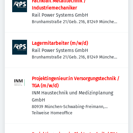
Fachkraft Metalltechnik /
Industriemechaniker
Rail Power Systems GmbH
Brunhamstraße 21/Geb. 216, 81249 München-
Aubing-Lochhausen-Langwied, Deutschland
Lagermitarbeiter (m/w/d)
Rail Power Systems GmbH
Brunhamstraße 21/Geb. 216, 81249 München-
Aubing-Lochhausen-Langwied, Deutschland
Projektingenieur:in Versorgungstechnik /
TGA (m/w/d)
INM Haustechnik und Medizinplanung
GmbH
80939 München-Schwabing-Freimann,
Deutschland
Teilweise Homeoffice