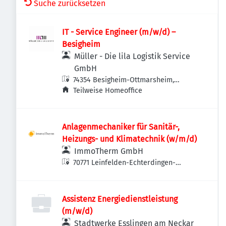
Suche zurücksetzen
IT - Service Engineer (m/w/d) –
Besigheim
Müller - Die lila Logistik Service
GmbH
74354 Besigheim-Ottmarsheim,
Deutschland
Teilweise Homeoffice
Anlagenmechaniker für Sanitär-,
Heizungs- und Klimatechnik (w/m/d)
ImmoTherm GmbH
70771 Leinfelden-Echterdingen-
Echterdingen, Deutschland
Assistenz Energiedienstleistung
(m/w/d)
Stadtwerke Esslingen am Neckar