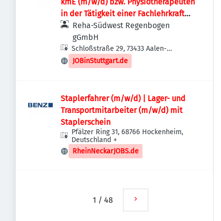
kmE (m/w/d) bzw. Physiotherapeuten
in der Tätigkeit einer Fachlehrkraft
(m/w/d)
Reha-Südwest Regenbogen
gGmbH
Schloßstraße 29, 73433 Aalen-
Wasseralfingen, Deutschland
JOBinStuttgart.de
Staplerfahrer (m/w/d) | Lager- und
Transportmitarbeiter (m/w/d) mit
Staplerschein
Pfälzer Ring 31, 68766 Hockenheim,
Deutschland
+
RheinNeckarJOBS.de
1
/
48