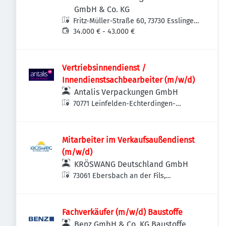
GmbH & Co. KG
Fritz-Müller-Straße 60, 73730 Esslingen
am Neckar-Oberesslingen,
34.000 € - 43.000 €
Deutschland
Vertriebsinnendienst /
Innendienstsachbearbeiter (m/w/d)
Antalis Verpackungen GmbH
70771 Leinfelden-Echterdingen-
Echterdingen, Deutschland
Mitarbeiter im Verkaufsaußendienst
(m/w/d)
KRÖSWANG Deutschland GmbH
73061 Ebersbach an der Fils,
Deutschland
Fachverkäufer (m/w/d) Baustoffe
Benz GmbH & Co. KG Baustoffe